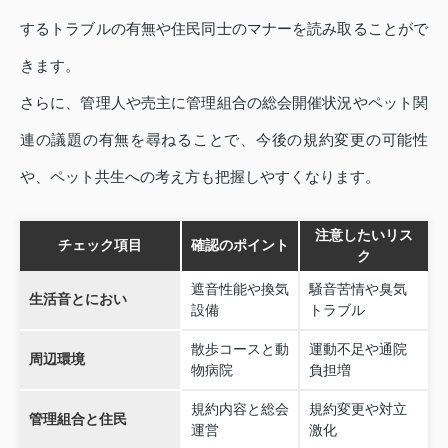
するトラブルの有無や住民同士のマナーを読み取ることがで
きます。
さらに、管理人や売主に管理組合の総会開催状況やペット関
連の議題の有無を尋ねることで、今後の規約変更の可能性
や、ペット共生への考え方も把握しやすくなります。
注意したいリス
チェック項目
確認のポイント
ク
遮音性能や換気
騒音苦情や臭気
生活音とにおい
設備
トラブル
散歩コースと動
運動不足や通院
周辺環境
物病院
負担増
規約内容と総会
規約変更や対立
管理組合と住民
運営
激化