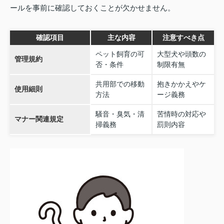
ールを事前に確認しておくことが欠かせません。
確認項目
主な内容
注意すべき点
ペット飼育の可
大型犬や頭数の
管理規約
否・条件
制限有無
共用部での移動
抱きかかえやケ
使用細則
方法
ージ義務
騒音・臭気・清
苦情時の対応や
マナー関連規定
掃義務
罰則内容