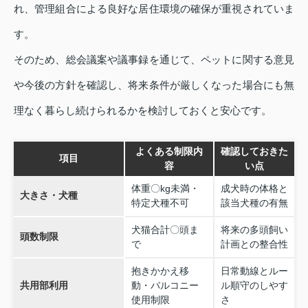
れ、管理組合による良好な居住環境の確保が重視されていま
す。
そのため、総会議案や議事録を通じて、ペットに関する意見
や今後の方針を確認し、将来条件が厳しくなった場合にも無
理なく暮らし続けられるかを検討しておくと安心です。
よくある制限内
確認しておきた
項目
容
い点
体重〇kg未満・
成犬時の体格と
大きさ・犬種
特定犬種不可
該当犬種の有無
犬猫合計〇頭ま
将来の多頭飼い
頭数制限
で
計画との整合性
抱きかかえ移
日常動線とルー
共用部利用
動・バルコニー
ル順守のしやす
使用制限
さ