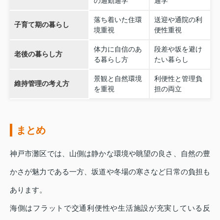
の通勤通学
通学
落ち着いた住環
送迎や通院の利
子育て期の暮らし
境重視
便性重視
体力に自信のあ
段差や坂を避け
老後の暮らし方
る暮らし方
たい暮らし
景観と自然環境
利便性と管理負
維持管理の考え方
を重視
担の両立
まとめ
神戸市灘区では、山側は静かな環境や眺望の良さ、自然の豊
かさが魅力である一方、坂道や冬場の寒さなど日常の負担も
あります。
海側はフラットで交通利便性や生活施設が充実している反