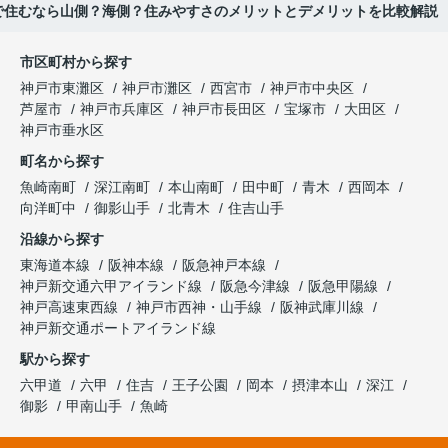
で住むなら山側？海側？住みやすさのメリットとデメリットを比較解説
市区町村から探す
神戸市東灘区
神戸市灘区
西宮市
神戸市中央区
芦屋市
神戸市兵庫区
神戸市長田区
宝塚市
大田区
神戸市垂水区
町名から探す
魚崎南町
深江南町
本山南町
田中町
青木
西岡本
向洋町中
御影山手
北青木
住吉山手
沿線から探す
東海道本線
阪神本線
阪急神戸本線
神戸新交通六甲アイランド線
阪急今津線
阪急甲陽線
神戸高速東西線
神戸市西神・山手線
阪神武庫川線
神戸新交通ポートアイランド線
駅から探す
六甲道
六甲
住吉
王子公園
岡本
摂津本山
深江
御影
甲南山手
魚崎