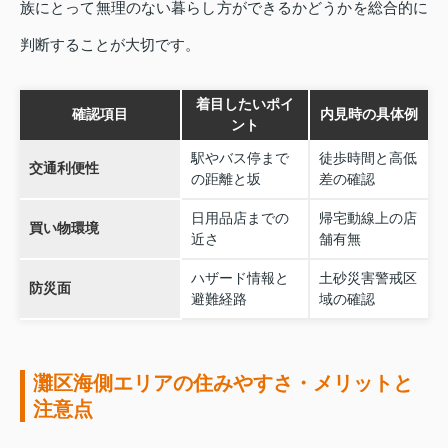
族にとって無理のない暮らし方ができるかどうかを総合的に
判断することが大切です。
着目したいポイ
確認項目
内見時の具体例
ント
駅やバス停まで
徒歩時間と高低
交通利便性
の距離と坂
差の確認
日用品店までの
帰宅動線上の店
買い物環境
近さ
舗有無
ハザード情報と
土砂災害警戒区
防災面
避難経路
域の確認
灘区海側エリアの住みやすさ・メリットと
注意点