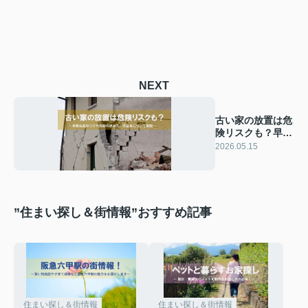
NEXT
古い家の放置は危
険リスクも？早期
売却のコツと注意
2026.05.15
点を解説
”住まい探し＆街情報”おすすめ記事
住まい探し＆街情報
住まい探し＆街情報