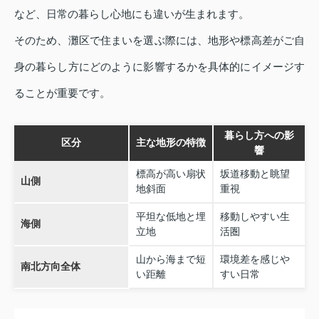
など、日常の暮らし心地にも違いが生まれます。
そのため、灘区で住まいを選ぶ際には、地形や標高差がご自
身の暮らし方にどのように影響するかを具体的にイメージす
ることが重要です。
暮らし方への影
区分
主な地形の特徴
響
標高が高い扇状
坂道移動と眺望
山側
地斜面
重視
平坦な低地と埋
移動しやすい生
海側
立地
活圏
山から海まで短
環境差を感じや
南北方向全体
い距離
すい日常