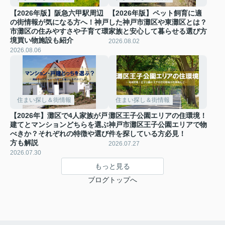
【2026年版】阪急六甲駅周辺
【2026年版】ペット飼育に適
の街情報が気になる方へ！神戸
した神戸市灘区や東灘区とは？
市灘区の住みやすさや子育て環
家族と安心して暮らせる選び方
境買い物施設も紹介
2026.08.02
2026.08.06
住まい探し＆街情報
住まい探し＆街情報
【2026年】灘区で4人家族が戸
灘区王子公園エリアの住環境！
建てとマンションどちらを選ぶ
神戸市灘区王子公園エリアで物
べきか？それぞれの特徴や選び
件を探している方必見！
方も解説
2026.07.27
2026.07.30
もっと見る
ブログトップへ