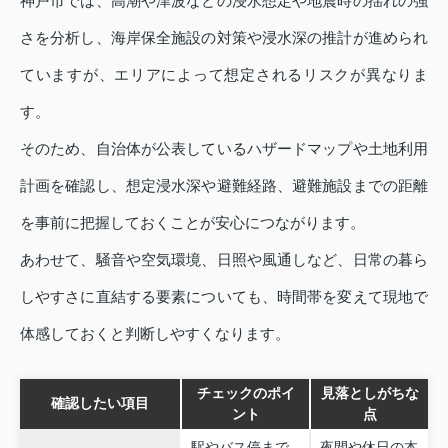
神戸市では、高潮や津波などの浸水想定や地震時の揺れの強
さを分析し、海岸保全施設の対策や浸水深の推計が進められ
ていますが、エリアによって想定されるリスクが異なりま
す。
そのため、自治体が公表しているハザードマップや土地利用
計画を確認し、想定浸水深や避難経路、避難施設までの距離
を事前に把握しておくことが安心につながります。
あわせて、騒音や空気環境、日照や風通しなど、日常の暮ら
しやすさに直結する要素についても、時間帯を変えて現地で
体感しておくと判断しやすくなります。
チェックのポイ
見落としがちな
確認したい項目
ント
点
駅やバス停まで
夜間や休日の本