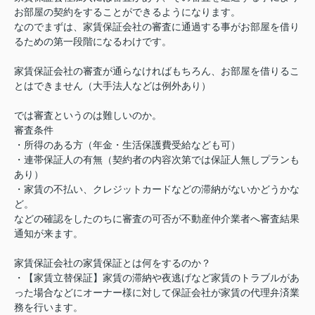
お部屋の契約をすることができるようになります。
なのでまずは、家賃保証会社の審査に通過する事がお部屋を借り
るための第一段階になるわけです。
家賃保証会社の審査が通らなければもちろん、お部屋を借りるこ
とはできません（大手法人などは例外あり）
では審査というのは難しいのか。
審査条件
・所得のある方（年金・生活保護費受給なども可）
・連帯保証人の有無（契約者の内容次第では保証人無しプランも
あり）
・家賃の不払い、クレジットカードなどの滞納がないかどうかな
ど。
などの確認をしたのちに審査の可否が不動産仲介業者へ審査結果
通知が来ます。
家賃保証会社の家賃保証とは何をするのか？
・【家賃立替保証】家賃の滞納や夜逃げなど家賃のトラブルがあ
った場合などにオーナー様に対して保証会社が家賃の代理弁済業
務を行います。