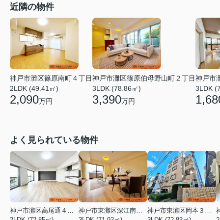
近隣の物件
神戸市灘区篠原伯母野山町２丁目
神戸市
神戸市灘区篠原南町４丁目
3LDK (78.86㎡)
3LDK (
2LDK (49.41㎡)
3,390
1,68
2,090
万円
万円
よく見られている物件
神戸市灘区高尾通４丁目
神戸市東灘区深江南町１丁目
神戸市東灘区岡本３丁目
2LDK (72.85㎡)
3LDK (71.92㎡)
3LDK (72.83㎡)
2