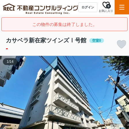
0
ログイン
お気に入り
この物件の募集は終了しました。
カサベラ新在家ツインズⅠ号館
空室0
-
1
/
14