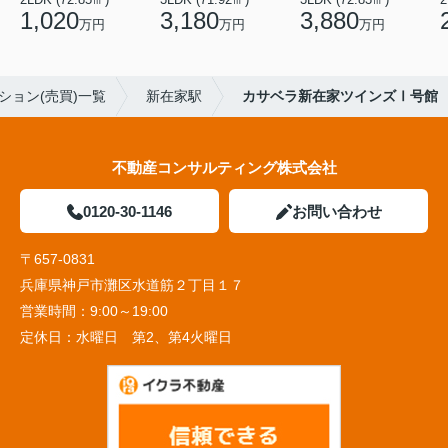
1,020
3,180
3,880
万円
万円
万円
ション(売買)一覧
新在家駅
カサベラ新在家ツインズⅠ号館
不動産コンサルティング株式会社
0120-30-1146
お問い合わせ
〒657-0831
兵庫県神戸市灘区水道筋２丁目１７
営業時間：
9:00～19:00
定休日：
水曜日 第2、第4火曜日