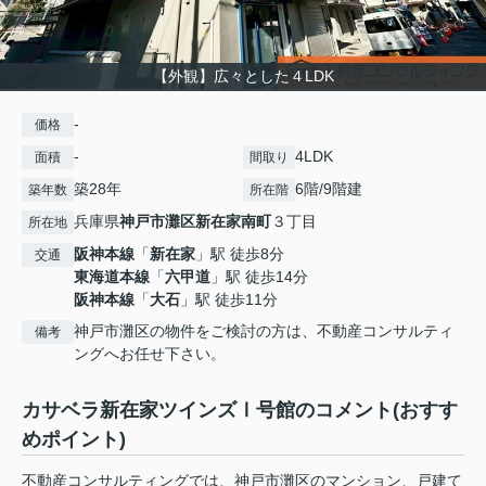
【外観】広々とした４LDK
-
価格
-
4LDK
面積
間取り
築28年
6階/9階建
築年数
所在階
兵庫県
神戸市灘区
新在家南町
３丁目
所在地
阪神本線
「
新在家
」駅 徒歩8分
交通
東海道本線
「
六甲道
」駅 徒歩14分
阪神本線
「
大石
」駅 徒歩11分
神戸市灘区の物件をご検討の方は、不動産コンサルティ
備考
ングへお任せ下さい。
カサベラ新在家ツインズⅠ号館のコメント(おすす
めポイント)
不動産コンサルティングでは、神戸市灘区のマンション、戸建て