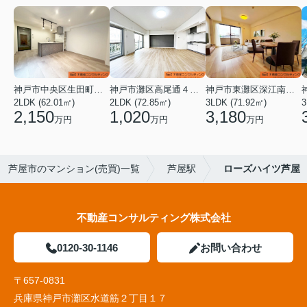
神戸市中央区生田町１丁目
神戸市灘区高尾通４丁目
神戸市東灘区深江南町１丁目
2LDK (62.01㎡)
2LDK (72.85㎡)
3LDK (71.92㎡)
3
2,150
1,020
3,180
万円
万円
万円
芦屋市のマンション(売買)一覧
芦屋駅
ローズハイツ芦屋
不動産コンサルティング株式会社
0120-30-1146
お問い合わせ
〒657-0831
兵庫県神戸市灘区水道筋２丁目１７