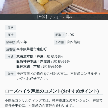
【外観】リフォーム済み
-
価格
-
2LDK
面積
間取り
築56年
6階/7階建
築年数
所在階
兵庫県
芦屋市
東山町
所在地
東海道本線
「
芦屋
」駅 徒歩8分
交通
阪急神戸本線
「
芦屋川
」駅 徒歩8分
阪神本線
「
芦屋
」駅 徒歩20分
神戸市灘区の物件をご検討の方は、不動産コンサルティ
備考
ングへお任せ下さい。
ローズハイツ芦屋のコメント(おすすめポイント)
不動産コンサルティングでは、神戸市灘区のマンション、戸建て
物件を中心に、不動産の売買仲介を行います。