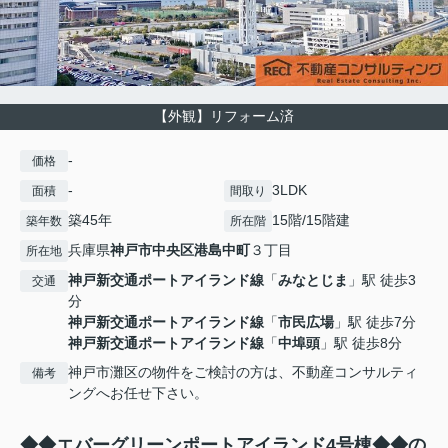
【外観】リフォーム済
-
価格
-
3LDK
面積
間取り
築45年
15階/15階建
築年数
所在階
兵庫県
神戸市中央区
港島中町
３丁目
所在地
神戸新交通ポートアイランド線
「
みなとじま
」駅 徒歩3
交通
分
神戸新交通ポートアイランド線
「
市民広場
」駅 徒歩7分
神戸新交通ポートアイランド線
「
中埠頭
」駅 徒歩8分
神戸市灘区の物件をご検討の方は、不動産コンサルティ
備考
ングへお任せ下さい。
◆◆エバーグリーンポートアイランド4号棟◆◆の