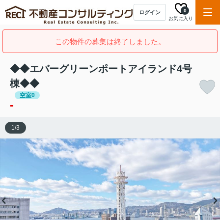
0
ログイン
お気に入り
この物件の募集は終了しました。
◆◆エバーグリーンポートアイランド4号
棟◆◆
空室0
-
1
/
3