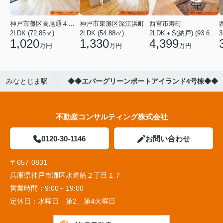
神戸市灘区高尾通４丁目
神戸市東灘区深江浜町
西宮市寿町
2LDK (72.85㎡)
2LDK (54.88㎡)
2LDK＋S(納戸) (93.60㎡)
3
1,020
1,330
4,399
万円
万円
万円
みなとじま駅
◆◆エバーグリーンポートアイランド4号棟◆◆
不動産コンサルティング株式会社
0120-30-1146
お問い合わせ
〒657-0831
兵庫県神戸市灘区水道筋２丁目１７
営業時間：
9:00～19:00
定休日：
水曜日 第2、第4火曜日