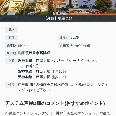
【外観】眺望良好
-
価格
-
3LDK
面積
間取り
築47年
16階/29階建
築年数
所在階
兵庫県
芦屋市
高浜町
所在地
阪神本線
「
芦屋
」駅 バス8分 「シーサイドセンタ
交通
ー」 停歩1分
阪神本線
「
打出
」駅 徒歩18分
阪神本線
「
芦屋
」駅 徒歩25分
神戸市灘区の物件をご検討の方は、不動産コンサルティ
備考
ングへお任せ下さい。
アステム芦屋D棟のコメント(おすすめポイント)
不動産コンサルティングでは、神戸市灘区のマンション、戸建て