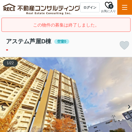
0
ログイン
お気に入り
この物件の募集は終了しました。
アステム芦屋D棟
空室0
-
1
/
22