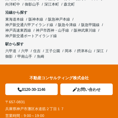
向洋町中
御影山手
深江本町
森北町
沿線から探す
東海道本線
阪神本線
阪急神戸本線
神戸新交通六甲アイランド線
阪急今津線
阪急甲陽線
神戸高速東西線
神戸市西神・山手線
阪神武庫川線
神戸新交通ポートアイランド線
駅から探す
六甲道
六甲
住吉
王子公園
岡本
摂津本山
深江
御影
甲南山手
魚崎
不動産コンサルティング株式会社
0120-30-1146
お問い合わせ
〒657-0831
兵庫県神戸市灘区水道筋２丁目１７
営業時間：
9:00～19:00