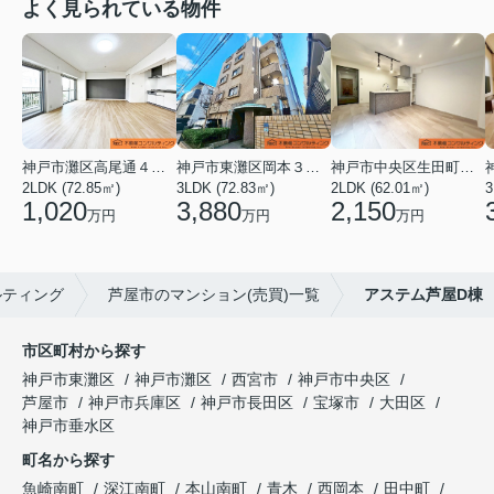
よく見られている物件
神戸市灘区高尾通４丁目
神戸市東灘区岡本３丁目
神戸市中央区生田町１丁目
2LDK (72.85㎡)
3LDK (72.83㎡)
2LDK (62.01㎡)
3
1,020
3,880
2,150
万円
万円
万円
ルティング
芦屋市のマンション(売買)一覧
アステム芦屋D棟
市区町村から探す
神戸市東灘区
神戸市灘区
西宮市
神戸市中央区
芦屋市
神戸市兵庫区
神戸市長田区
宝塚市
大田区
神戸市垂水区
町名から探す
魚崎南町
深江南町
本山南町
青木
西岡本
田中町