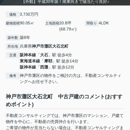
【外観】平成30年築！南東向きで陽当たり良好♪
3,730万円
価格
90.05㎡
20.8坪
4LDK
建物面積
土地面積
間取り
(68.79㎡)
築8年
築年数
兵庫県
神戸市灘区
大石北町
所在地
阪神本線
「
大石
」駅 徒歩4分
交通
東海道本線
「
摩耶
」駅 徒歩14分
阪神本線
「
西灘
」駅 徒歩12分
神戸市灘区の物件をご検討の方は、不動産コンサルティ
備考
ングへお任せ下さい。
神戸市灘区大石北町 中古戸建のコメント(おすす
めポイント)
不動産コンサルティングでは、神戸市灘区のマンション、戸建て
物件を中心に、不動産の売買仲介を行います。
ご希望の物件が見当たらない場合は、不動産コンサルティングま