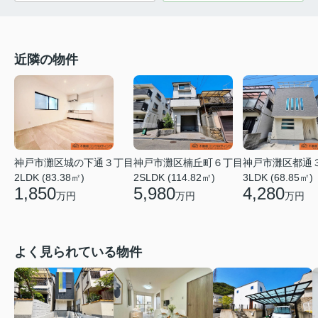
近隣の物件
神戸市灘区城の下通３丁目
神戸市灘区楠丘町６丁目
神戸市灘区都通
2LDK (83.38㎡)
2SLDK (114.82㎡)
3LDK (68.85㎡)
1,850
5,980
4,280
万円
万円
万円
よく見られている物件