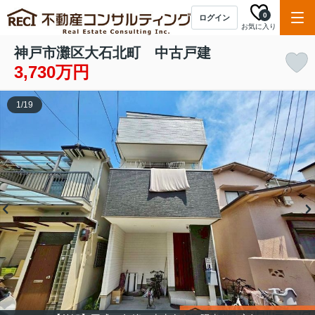
0
ログイン
お気に入り
神戸市灘区大石北町 中古戸建
3,730万円
1
/
19