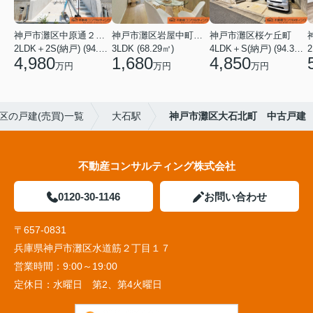
神戸市灘区中原通２丁目
神戸市灘区岩屋中町１丁目
神戸市灘区桜ケ丘町
2LDK＋2S(納戸) (94.25㎡)
3LDK (68.29㎡)
4LDK＋S(納戸) (94.38㎡)
4,980
1,680
4,850
万円
万円
万円
区の戸建(売買)一覧
大石駅
神戸市灘区大石北町 中古戸建
不動産コンサルティング株式会社
0120-30-1146
お問い合わせ
〒657-0831
兵庫県神戸市灘区水道筋２丁目１７
営業時間：
9:00～19:00
定休日：
水曜日 第2、第4火曜日