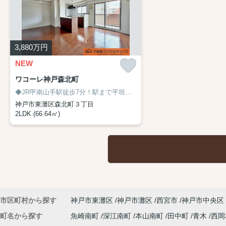
3,880
万円
NEW
ワコーレ神戸森北町
◆JR甲南山手駅徒歩7分！駅まで平坦な道のりで移動楽々！
◆南向きバ
神戸市東灘区森北町３丁目
2LDK (66.64㎡)
市区町村から探す
神戸市東灘区
神戸市灘区
西宮市
神戸市中央区
町名から探す
魚崎南町
深江南町
本山南町
田中町
青木
西