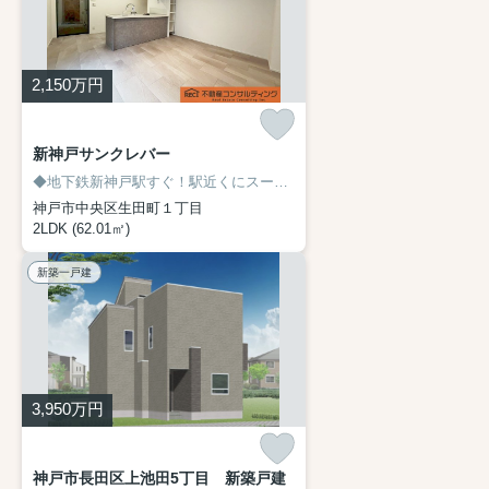
2,150
万円
新神戸サンクレバー
◆地下鉄新神戸駅すぐ！駅近くにスーパーもあり生活至便！
◆三ノ宮駅
神戸市中央区生田町１丁目
2LDK (62.01㎡)
新築一戸建
3,950
万円
神戸市長田区上池田5丁目 新築戸建