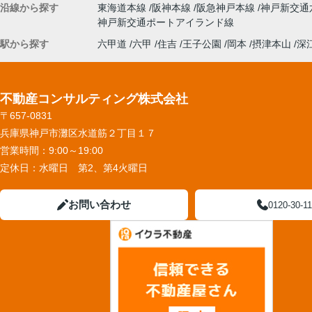
沿線から探す
東海道本線
阪神本線
阪急神戸本線
神戸新交通
神戸新交通ポートアイランド線
駅から探す
六甲道
六甲
住吉
王子公園
岡本
摂津本山
深
不動産コンサルティング株式会社
〒657-0831
兵庫県神戸市灘区水道筋２丁目１７
営業時間：
9:00～19:00
定休日：
水曜日 第2、第4火曜日
お問い合わせ
0120-30-1