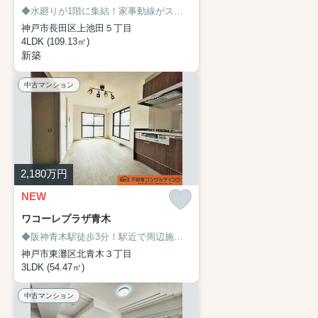
◆水廻りが1階に集結！家事動線がスムーズ♪
◆南向きで通風・陽当たり
神戸市長田区上池田５丁目
4LDK (109.13㎡)
新築
中古マンション
2,180
万円
NEW
ワコーレプラザ青木
◆阪神青木駅徒歩3分！駅近で周辺施設も充実しています♪
◆フルリノベ
神戸市東灘区北青木３丁目
3LDK (54.47㎡)
中古マンション