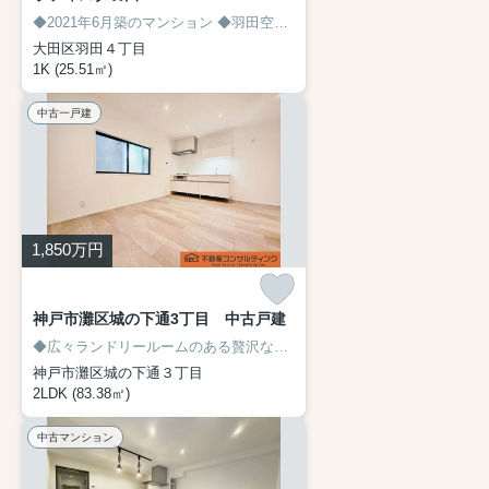
◆2021年6月築のマンション
◆羽田空港まで電車で３分、駅まで徒歩2分
大田区羽田４丁目
1K (25.51㎡)
中古一戸建
1,850
万円
神戸市灘区城の下通3丁目 中古戸建
◆広々ランドリールームのある贅沢なリノベーション戸建！
◆モダンテ
神戸市灘区城の下通３丁目
2LDK (83.38㎡)
中古マンション